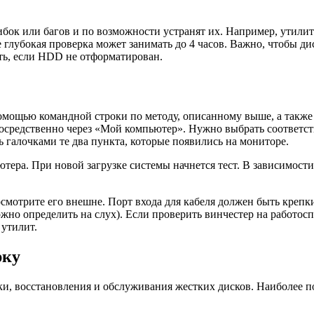
к или багов и по возможности устранят их. Например, утилита 
глубокая проверка может занимать до 4 часов. Важно, чтобы дис
ть, если HDD не отформатирован.
омощью командной строки по методу, описанному выше, а также
посредственно через «Мой компьютер». Нужно выбрать соответс
ь галочками те два пункта, которые появились на мониторе.
тера. При новой загрузке системы начнется тест. В зависимости
осмотрите его внешне. Порт входа для кабеля должен быть крепк
жно определить на слух). Если проверить винчестер на работосп
утилит.
рку
 восстановления и обслуживания жестких дисков. Наиболее попул