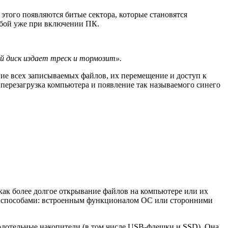
этого появляются битые сектора, которые становятся
 сбой уже при включении ПК.
й диск издает треск и тормозит».
ие всех записываемых файлов, их перемещение и доступ к
 перезагрузка компьютера и появление так называемого синего
как более долгое открывание файлов на компьютере или их
ими способами: встроенным функционалом ОС или сторонними
рдотельные накопители (в том числе USB-флешки и SSD). Она