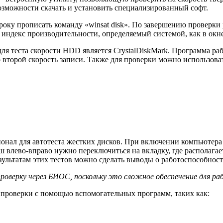
 возможности скачать и установить специализированный софт.
року прописать команду «winsat disk». По завершению проверки 
ть индекс производительности, определяемый системой, как в окн
я теста скорости HDD является CrystalDiskMark. Программа ра
 во второй скорость записи. Также для проверки можно использо
ал для автотеста жестких дисков. При включении компьютера
 влево-вправо нужно переключиться на вкладку, где располагаетс
зультатам этих тестов можно сделать выводы о работоспособност
оверку через БИОС, поскольку это сложное обеспечение для р
проверки с помощью вспомогательных программ, таких как: