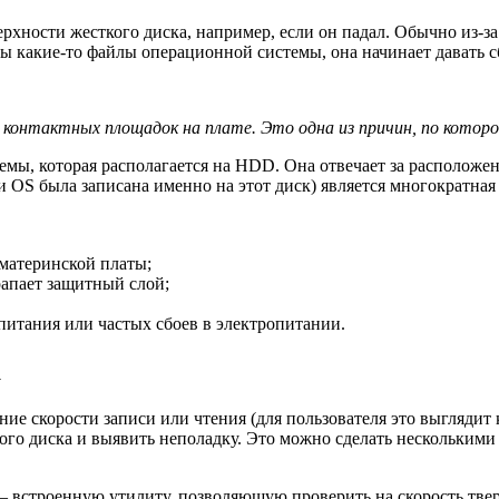
ности жесткого диска, например, если он падал. Обычно из-за 
аны какие-то файлы операционной системы, она начинает давать
 контактных площадок на плате. Это одна из причин, по которо
ы, которая располагается на HDD. Она отвечает за расположен
 OS была записана именно на этот диск) является многократная
 материнской платы;
рапает защитный слой;
питания или частых сбоев в электропитании.
а
е скорости записи или чтения (для пользователя это выглядит 
сткого диска и выявить неполадку. Это можно сделать нескольк
— встроенную утилиту, позволяющую проверить на скорость тве