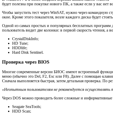
будет полезна при покупке нового ПК, а также если у вас нет
Чтобы запустить тест через WinSAT, нужно через командную ст
окне. Кроме этого показателя, возле каждого диска будет стоя
Одной из самых простых и популярных бесплатных программ дл
пользователь видит две колонки: в первой скорость чтения, а
CrystalDiskInfo;
HD Tune;
HDDlife;
Hard Disk Sentinel.
Проверка через BIOS
Многие современные версии БИОС имеют встроенный функцион
меню (обычно это Del, F2, Esc или F8). Далее с помощью клавиш
Сначала выполняется быстрая, затем детальная проверка. По ре
«Неопытным пользователям не рекомендуется осуществлять пр
Через DOS можно проводить более сложные и информативные 
Seagate SeaTools;
HDD Scan;