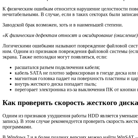
К физическим ошибкам относится нарушение целостности поверх
нечитабельными. В случае, если в таких секторах были запис
Заводской брак возможен, хоть и в наименьшей степени.
«К физическим дефектам относят и оксидирование (окисление)
Логическими ошибками называют повреждение файловой систем
ним. Одним из признаков повреждения файловой системы (если
экрана. Также неполадки могут появляться, если:
расшатался разъем подключения кабеля;
кабель SATA не плотно зафиксирован в гнезде диска или
магнитная головка падает на поверхность пластины и ца
внутрь жесткого диска попадает пыль;
перегорает электроника из-за выключения ПК от кнопки 
Как проверить скорость жесткого диск
Одним из признаков ухудшения работы HDD является уменьшени
запись). В этом случае рекомендуется проверить скорость же
программами.
В Windows 7 и в более поздних версиях можно найти WinSAT 