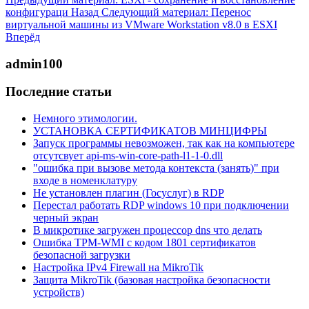
конфигураци
Назад
Следующий материал: Перенос
виртуальной машины из VMware Workstation v8.0 в ESXI
Вперёд
admin100
Последние статьи
Немного этимологии.
УСТАНОВКА СЕРТИФИКАТОВ МИНЦИФРЫ
Запуск программы невозможен, так как на компьютере
отсутсвует api-ms-win-core-path-l1-1-0.dll
"ошибка при вызове метода контекста (занять)" при
входе в номенклатуру
Не установлен плагин (Госуслуг) в RDP
Перестал работать RDP windows 10 при подключении
черный экран
В микротике загружен процессор dns что делать
Ошибка TPM-WMI с кодом 1801 сертификатов
безопасной загрузки
Настройка IPv4 Firewall на MikroTik
Защита MikroTik (базовая настройка безопасности
устройств)