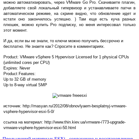
можно автоматизировать, через VMware Go Pro. Скачиваете плагин,
добавляете свой локальный гипервизор и устанавливаете патчи в
автоматическом режиме, на скрине видно, что обновление идет и
кстати оно закончилось успешно. ) Там еще есть куча разных
плюшек, можно купить Pro подписку, но меня интересовал только
этот момент.
И да, если вы не знали, то ключи можно получить бессрочно и
бесплатно. Не знаете как? Спросите в комментариях.
Product: VMware vSphere 5 Hypervisor Licensed for 1 physical CPUs
(unlimited cores per CPU)
Expires: Never
Product Features:
Up to 32 GB of memory
Up to 8-way virtual SMP
источник: http://masyan.ru/2012/08/obnovlyaem-besplatnyj-vmware-
vsphere-hypervisor-esxi-5-0/
ссылка на материал: http://www.thin.kiev.ua/vmware-/773-upgrade-
vmware-vsphere-hypervisor-esxi-50.html
Предыдущий материал: ESXi - сохранение и восстановление