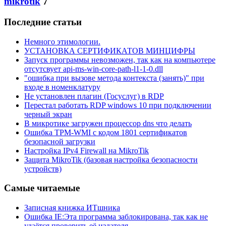
mikrotik
7
Последние статьи
Немного этимологии.
УСТАНОВКА СЕРТИФИКАТОВ МИНЦИФРЫ
Запуск программы невозможен, так как на компьютере
отсутсвует api-ms-win-core-path-l1-1-0.dll
"ошибка при вызове метода контекста (занять)" при
входе в номенклатуру
Не установлен плагин (Госуслуг) в RDP
Перестал работать RDP windows 10 при подключении
черный экран
В микротике загружен процессор dns что делать
Ошибка TPM-WMI с кодом 1801 сертификатов
безопасной загрузки
Настройка IPv4 Firewall на MikroTik
Защита MikroTik (базовая настройка безопасности
устройств)
Самые читаемые
Записная книжка ИТшника
Ошибка IE:Эта программа заблокирована, так как не
удаётся проверить её издателя