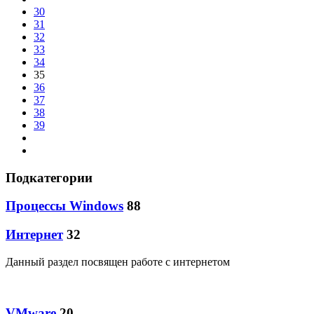
30
31
32
33
34
35
36
37
38
39
Подкатегории
Процессы Windows
88
Интернет
32
Данный раздел посвящен работе с интернетом
VMware
20