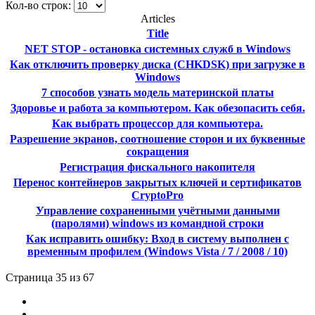
Кол-во строк:
Articles
Title
NET STOP - остановка системных служб в Windows
Как отключить проверку диска (CHKDSK) при загрузке в
Windows
7 способов узнать модель материнской платы
Здоровье и работа за компьютером. Как обезопасить себя.
Как выбрать процессор для компьютера.
Разрешение экранов, соотношение сторон и их буквенные
сокращения
Регистрация фискального накопителя
Перенос контейнеров закрытых ключей и сертификатов
CryptoPro
Управление сохраненными учётными данными
(паролями) windows из командной строки
Как исправить ошибку: Вход в систему выполнен с
временным профилем (Windows Vista / 7 / 2008 / 10)
Страница 35 из 67