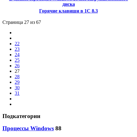
диска
Горячие клавиши в 1С 8.3
Страница 27 из 67
22
23
24
25
26
27
28
29
30
31
Подкатегории
Процессы Windows
88