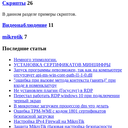
Скрипты
26
В данном разделе примеры скриптов.
Видеонаблюдение
11
mikrotik
7
Последние статьи
Немного этимологии.
УСТАНОВКА СЕРТИФИКАТОВ МИНЦИФРЫ
Запуск программы невозможен, так как на компьютере
отсутсвует api-ms-win-core-path-l1-1-0.dll
"ошибка при вызове метода контекста (занять)" при
входе в номенклатуру
Не установлен плагин (Госуслуг) в RDP
Перестал работать RDP windows 10 при подключении
черный экран
В микротике загружен процессор dns что делать
Ошибка TPM-WMI с кодом 1801 сертификатов
безопасной загрузки
Настройка IPv4 Firewall на MikroTik
Защита MikroTik (базовая настройка безопасности