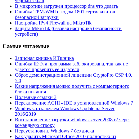
черный экран
В микротике загружен процессор dns что делать
Ошибка TPM-WMI с кодом 1801 сертификатов
безопасной загрузки
Настройка IPv4 Firewall на MikroTik
Защита MikroTik (базовая настройка безопасности
устройств)
Самые читаемые
Записная книжка ИТшника
Ошибка IE:Эта программа заблокирована, так как не
удаётся проверить её издателя
Сброс демонстрационной лицензии CryptoPro CSP 4.0,
5.0
Какие напряжения можно получить с компьютерного
блока питания
Полезные ссылки 3
Переключение ACHI - IDE в установленной Windows 7
Windows: отключаем Windows Update на Server
2016/2019
Восстановление загрузки windows server 2008 r2 через
командную строку
Переустановить Windows 7 без диска
Как удалить Microsoft Office 2010 полностью из