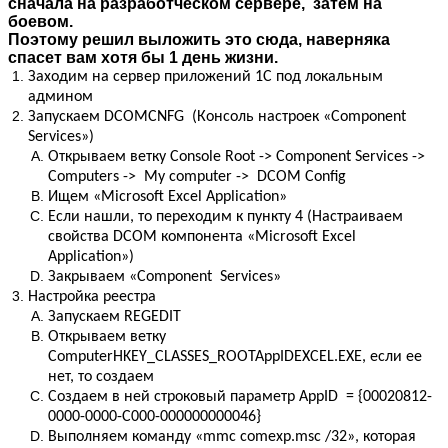
сначала на разработческом сервере, затем на
боевом.
Поэтому решил выложить это сюда, наверняка
спасет вам хотя бы 1 день жизни.
Заходим на сервер приложений 1С под локальным
админом
Запускаем DCOMCNFG (Консоль настроек «Component
Services»)
Открываем ветку
Console Root -> Component Services ->
Computers -> My computer -> DCOM Config
Ищем «Microsoft Excel Application»
Если нашли, то переходим к пункту 4 (Настраиваем
свойства DCOM компонента «Microsoft Excel
Application»)
Закрываем
«Component Services»
Настройка реестра
Запускаем REGEDIT
Открываем ветку
ComputerHKEY_CLASSES_ROOTAppIDEXCEL.EXE, если ее
нет, то создаем
Создаем в ней строковый параметр AppID = {00020812-
0000-0000-C000-000000000046}
Выполняем команду «mmc comexp.msc /32», которая