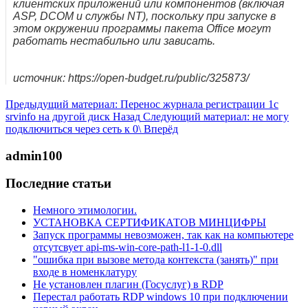
клиентских приложений или компонентов (включая
ASP, DCOM и службы NT), поскольку при запуске в
этом окружении программы пакета Office могут
работать нестабильно или зависать.
источник: https://open-budget.ru/public/325873/
Предыдущий материал: Перенос журнала регистрации 1с
srvinfo на другой диск
Назад
Следующий материал: не могу
подключиться через сеть к 0\
Вперёд
admin100
Последние статьи
Немного этимологии.
УСТАНОВКА СЕРТИФИКАТОВ МИНЦИФРЫ
Запуск программы невозможен, так как на компьютере
отсутсвует api-ms-win-core-path-l1-1-0.dll
"ошибка при вызове метода контекста (занять)" при
входе в номенклатуру
Не установлен плагин (Госуслуг) в RDP
Перестал работать RDP windows 10 при подключении